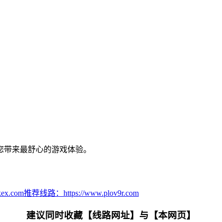
您带来最舒心的游戏体验。
kex.com
推荐线路：
https://www.plov9r.com
建议同时收藏【线路网址】与【本网页】