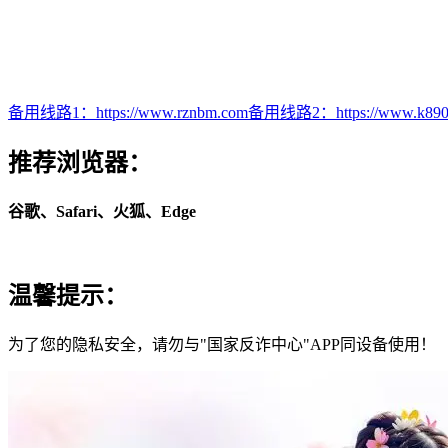
备用线路
1
：
https://www.rznbm.com
备用线路
2
：
https://www.k89
推荐浏览器：
谷歌、Safari、火狐、Edge
温馨提示：
为了您的隐私安全，请勿与"国家反诈中心"APP同设备使用！