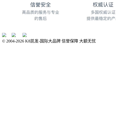
© 2004-
2026
K8凯发-国际大品牌 信誉保障 大额无忧