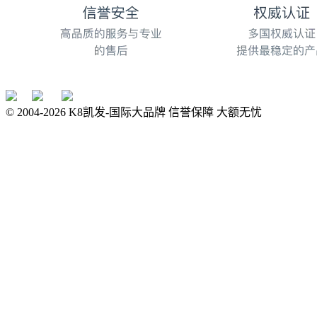
© 2004-
2026
K8凯发-国际大品牌 信誉保障 大额无忧