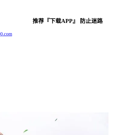
推荐『下载APP』 防止迷路
00.com