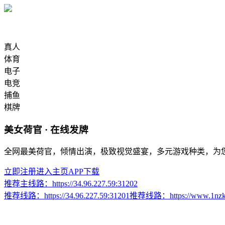
真人
体育
电子
电竞
捕鱼
棋牌
美女荷官 · 在线发牌
全网最美荷官，倾情出演，极致视觉盛宴，多元游戏种类，为
立即注册
进入主页
APP下载
推荐主线路：
https://34.96.227.59:31202
推荐线路：
https://34.96.227.59:31201
推荐线路：
https://www.1nz