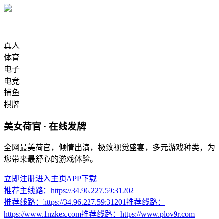
真人
体育
电子
电竞
捕鱼
棋牌
美女荷官 · 在线发牌
全网最美荷官，倾情出演，极致视觉盛宴，多元游戏种类，为
您带来最舒心的游戏体验。
立即注册
进入主页
APP下载
推荐主线路：
https://34.96.227.59:31202
推荐线路：
https://34.96.227.59:31201
推荐线路：
https://www.1nzkex.com
推荐线路：
https://www.plov9r.com