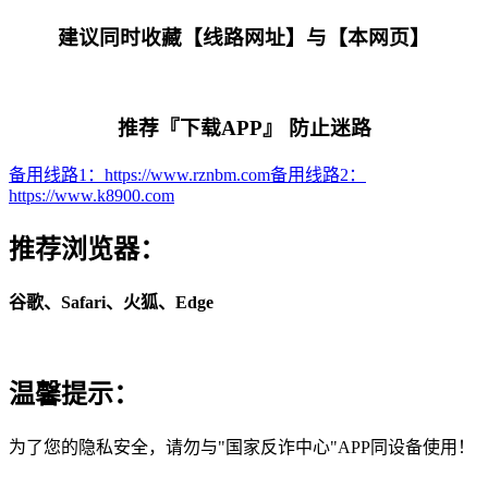
建议同时收藏【线路网址】与【本网页】
推荐『下载APP』 防止迷路
备用线路
1
：
https://www.rznbm.com
备用线路
2
：
https://www.k8900.com
推荐浏览器：
谷歌、Safari、火狐、Edge
温馨提示：
为了您的隐私安全，请勿与"国家反诈中心"APP同设备使用！